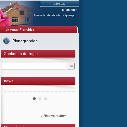
taalkeuze
08.08.2026
himmerland-ost-hobro.city-map....
city-map Franchise
Plattegronden
Zoeken in de regio
news …
Nieuws melden