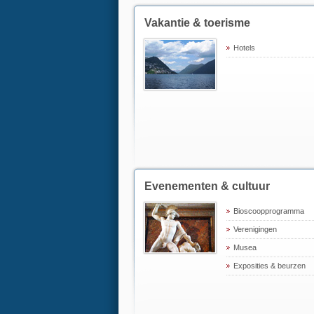
Vakantie & toerisme
Hotels
Evenementen & cultuur
Bioscoopprogramma
Verenigingen
Musea
Exposities & beurzen