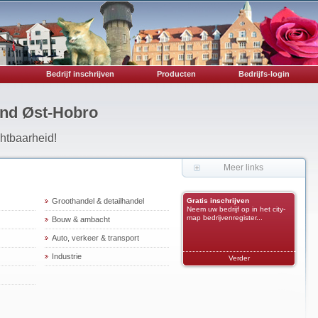
Bedrijf inschrijven
Producten
Bedrijfs-login
and Øst-Hobro
chtbaarheid!
Meer links
Groothandel & detailhandel
Gratis inschrijven
Neem uw bedrijf op in het city-
map bedrijvenregister...
Bouw & ambacht
Auto, verkeer & transport
Industrie
Verder