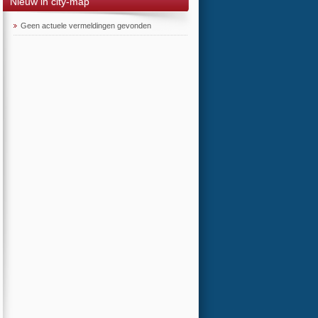
Nieuw in city-map
Geen actuele vermeldingen gevonden