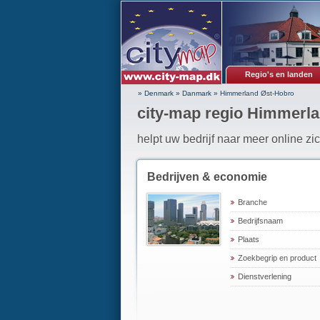
Regio's en landen
» Denmark
»
Danmark
»
Himmerland Øst-Hobro
city-map regio Himmerl
helpt uw bedrijf naar meer online zi
Bedrijven & economie
Branche
Bedrijfsnaam
Plaats
Zoekbegrip en product
Dienstverlening