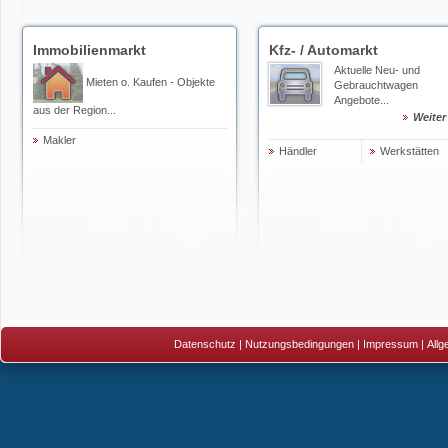
Immobilienmarkt
Kfz- / Automarkt
Aktuelle Neu- und
Mieten o. Kaufen - Objekte
Gebrauchtwagen
Angebote...
aus der Region...
Weiter
Makler
Händler
Werkstätten
Datenschutz
|
Nutzungsbedingungen
|
Impressum
|
All