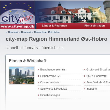
Länder & Regionen
Firma eintragen
» Denmark
»
Danmark
»
Himmerland Øst-Hobro
city-map Region Himmerland Øst-Hobro
schnell - informativ - übersichtlich
Firmen & Wirtschaft
Branchenverzeichnis
Groß- und Einzelha
Firmen von A - Z
Bau & Handwerk
Ortsverzeichnis
Auto, Verkehr & Tr
Suchworte & Produkte
Industrie
Dienstleistungen