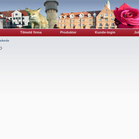
Tilmeld firma
Produkter
Kunde-login
Job
Markede
o