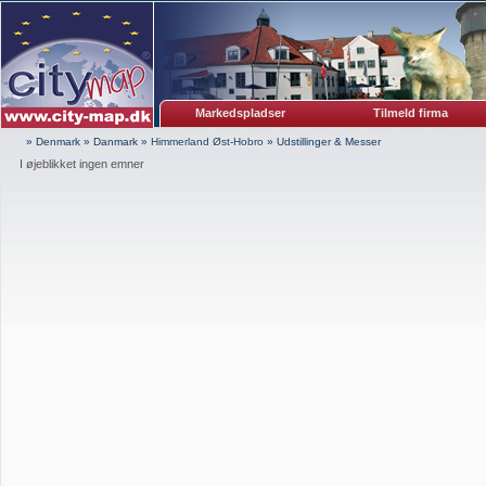
Markedspladser
Tilmeld firma
» Denmark
»
Danmark
»
Himmerland Øst-Hobro
»
Udstillinger & Messer
I øjeblikket ingen emner